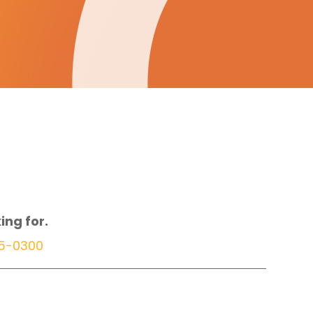
ing for.
15-0300